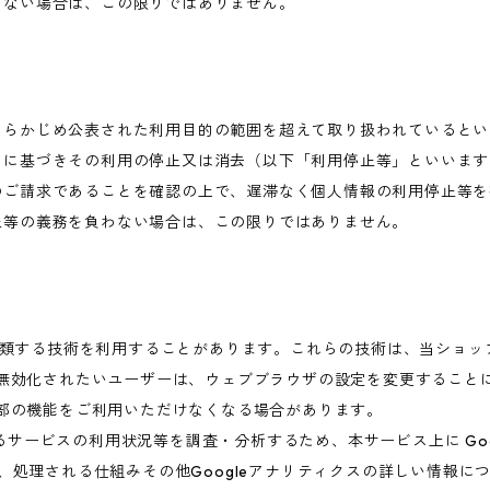
わない場合は、この限りではありません。
あらかじめ公表された利用目的の範囲を超えて取り扱われているとい
めに基づきその利用の停止又は消去（以下「利用停止等」といいます
のご請求であることを確認の上で、遅滞なく個人情報の利用停止等を
止等の義務を負わない場合は、この限りではありません。
これに類する技術を利用することがあります。これらの技術は、当ショ
を無効化されたいユーザーは、ウェブブラウザの設定を変更することに
一部の機能をご利用いただけなくなる場合があります。
ービスの利用状況等を調査・分析するため、本サービス上に Google
集、処理される仕組みその他Googleアナリティクスの詳しい情報