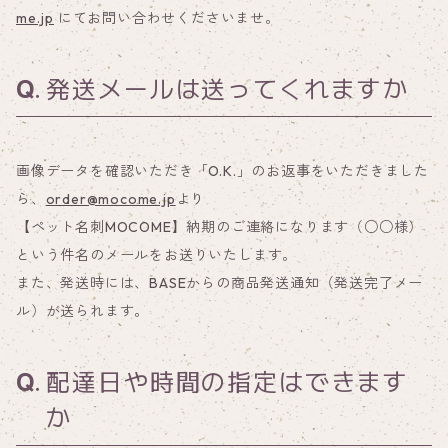
me.jp
にてお問い合わせくださいませ。
発送メールは送ってくれますか
画像データを確認いただき「O.K.」のお返事をいただきました
ら、
order@mocome.jp
より
【ペット名刺MOCOME】納期のご連絡になります（○○様）
という件名のメールをお送りいたします。
また、発送時には、BASEからの商品発送通知（発送完了メー
ル）が送られます。
配達日や時間の指定はできます
か