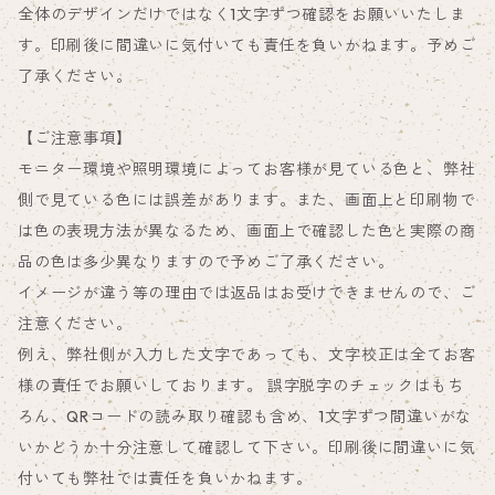
全体のデザインだけではなく1文字ずつ確認をお願いいたしま
す。印刷後に間違いに気付いても責任を負いかねます。予めご
了承ください。
【ご注意事項】
モニター環境や照明環境によってお客様が見ている色と、弊社
側で見ている色には誤差があります。また、画面上と印刷物で
は色の表現方法が異なるため、画面上で確認した色と実際の商
品の色は多少異なりますので予めご了承ください。
イメージが違う等の理由では返品はお受けできませんので、ご
注意ください。
例え、弊社側が入力した文字であっても、文字校正は全てお客
様の責任でお願いしております。 誤字脱字のチェックはもち
ろん、QRコードの読み取り確認も含め、1文字ずつ間違いがな
いかどうか十分注意して確認して下さい。印刷後に間違いに気
付いても弊社では責任を負いかねます。