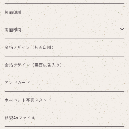
片面印刷
両面印刷
両面印刷（裏面通常デザイン）
金箔デザイン（片面印刷）
両面印刷（裏面広告入り）
金箔デザイン（裏面広告入り）
アンドカード
木材ペット写真スタンド
紙製A4ファイル