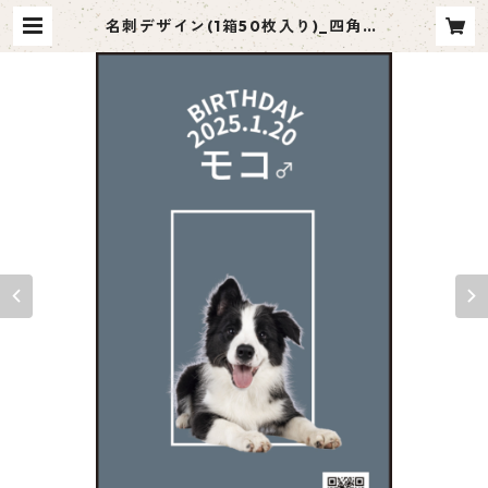
名刺デザイン(1箱50枚入り)_四角_S
Q001 | ペット名刺 moco me
（モコミー）