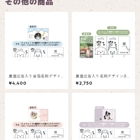
その他の商品
裏面広告入り金箔名刺デザイ
裏面広告入り名刺デザイン(1箱
ン(1箱50枚入り)_ネコ_CG00
50枚入り)_夏_SM001ad
¥4,400
¥2,750
2ad