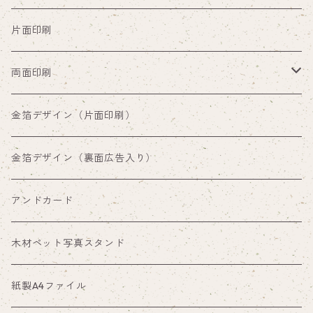
片面印刷
両面印刷
両面印刷（裏面通常デザイン）
金箔デザイン（片面印刷）
両面印刷（裏面広告入り）
金箔デザイン（裏面広告入り）
アンドカード
木材ペット写真スタンド
紙製A4ファイル