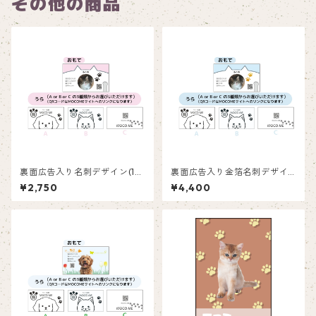
その他の商品
裏面広告入り名刺デザイン(1箱
裏面広告入り金箔名刺デザイ
50枚入り)_ネコ_C001ad
ン(1箱50枚入り)_ネコ_CG00
¥2,750
¥4,400
2ad