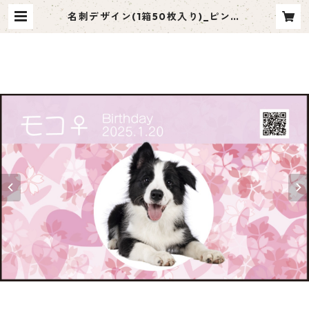
名刺デザイン(1箱50枚入り)_ピンク
_P001 | ペット名刺 moco me
（モコミー）