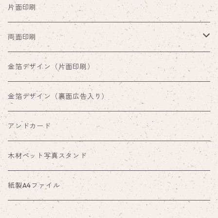
片面印刷
両面印刷
両面印刷（裏面通常デザイン）
金箔デザイン（片面印刷）
両面印刷（裏面広告入り）
金箔デザイン（裏面広告入り）
アンドカード
木材ペット写真スタンド
紙製A4ファイル