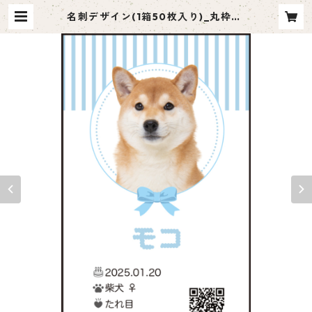
名刺デザイン(1箱50枚入り)_丸枠_C
001 | ペット名刺 moco me（モ
コミー）