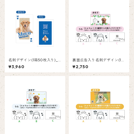
名刺デザイン(1箱50枚入り)_
裏面広告入り名刺デザイン(1箱
トランプ_TRB002
50枚入り)_花_F002ad
¥3,960
¥2,750