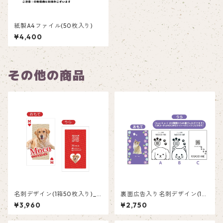
紙製A4ファイル(50枚入り)
¥4,400
その他の商品
名刺デザイン(1箱50枚入り)_
裏面広告入り名刺デザイン(1箱
トランプ_TRR001
50枚入り)_紫陽花_HY001
¥3,960
¥2,750