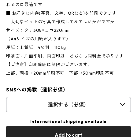
れるのに最適です
■ お好きな内容(写真、文字、QRなど)を印刷できます
大切なペットの写真で作成してみてはいかがですか
サイズ：タテ308×ヨコ220mm
（A4サイズの用紙が入ります）
用紙：上質紙 4/6判 110kg
印刷面：片面印刷、両面印刷 どちらも同料金で承ります
【ご注意】印刷範囲に制限がございます。
上部、両横→20mm印刷不可 下部→30mm印刷不可
SNSへの掲載（選択必須）
選択する（必須）
International shipping available
Add to cart