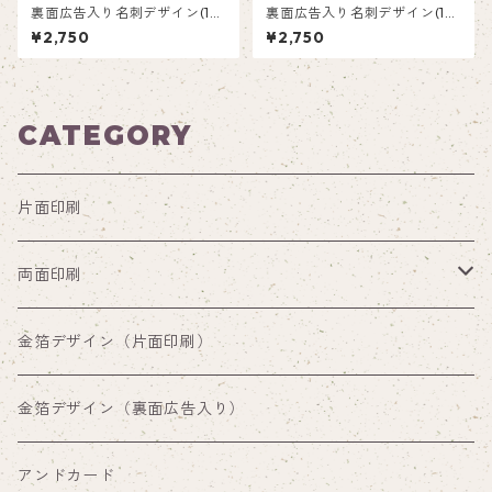
裏面広告入り名刺デザイン(1箱
裏面広告入り名刺デザイン(1箱
50枚入り)_蝶々_BF001ad
50枚入り)_オレンジ横_R002
¥2,750
¥2,750
ad
CATEGORY
片面印刷
両面印刷
両面印刷（裏面通常デザイン）
金箔デザイン（片面印刷）
両面印刷（裏面広告入り）
金箔デザイン（裏面広告入り）
アンドカード