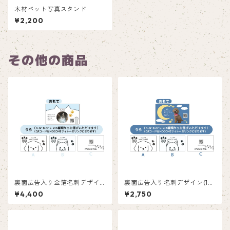
木材ペット写真スタンド
¥2,200
その他の商品
裏面広告入り金箔名刺デザイ
裏面広告入り名刺デザイン(1箱
ン(1箱50枚入り)_ネコ_CG00
50枚入り)_三日月_CM001ad
¥4,400
¥2,750
2ad