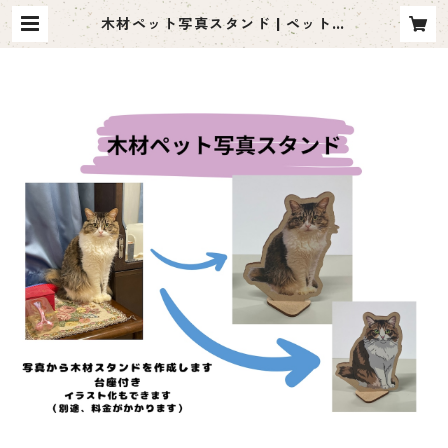
木材ペット写真スタンド | ペット名
刺 moco me（モコミー）