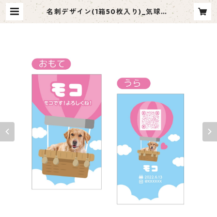
名刺デザイン(1箱50枚入り)_気球_K
KP001 | ペット名刺 moco me
（モコミー）