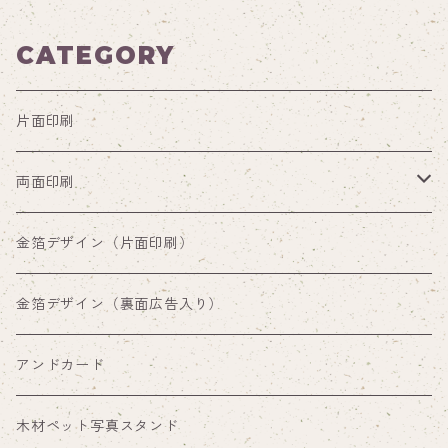
CATEGORY
片面印刷
両面印刷
両面印刷（裏面通常デザイン）
金箔デザイン（片面印刷）
両面印刷（裏面広告入り）
金箔デザイン（裏面広告入り）
アンドカード
木材ペット写真スタンド