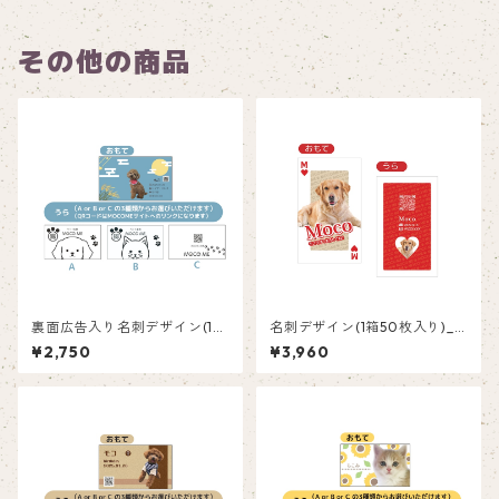
その他の商品
裏面広告入り名刺デザイン(1箱
名刺デザイン(1箱50枚入り)_
50枚入り)_満月_FM001ad
トランプ_TRR001
¥2,750
¥3,960