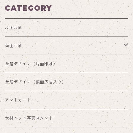
CATEGORY
片面印刷
両面印刷
両面印刷（裏面通常デザイン）
金箔デザイン（片面印刷）
両面印刷（裏面広告入り）
金箔デザイン（裏面広告入り）
アンドカード
木材ペット写真スタンド