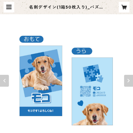
名刺デザイン(1箱50枚入り)_パズル
_PZB002 | ペット名刺 moco me
（モコミー）