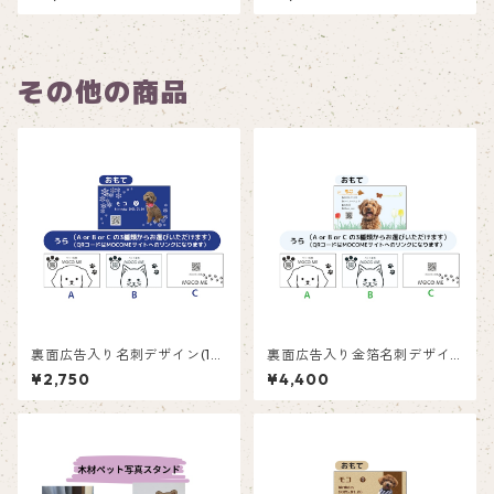
その他の商品
裏面広告入り名刺デザイン(1箱
裏面広告入り金箔名刺デザイ
50枚入り)_雪横_SN001ad
ン(1箱50枚入り)_蝶々_BFG0
¥2,750
¥4,400
01ad