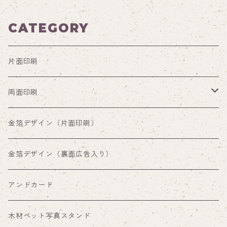
CATEGORY
片面印刷
両面印刷
両面印刷（裏面通常デザイン）
金箔デザイン（片面印刷）
両面印刷（裏面広告入り）
金箔デザイン（裏面広告入り）
アンドカード
木材ペット写真スタンド