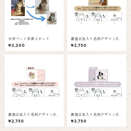
木材ペット写真スタンド
裏面広告入り名刺デザイン(1箱
50枚入り)_ブラウン_BR001a
¥2,200
¥2,750
d
裏面広告入り名刺デザイン(1箱
裏面広告入り名刺デザイン(1箱
50枚入り)_ピンク_P003
50枚入り)_水玉_PD002ad
¥2,750
¥2,750