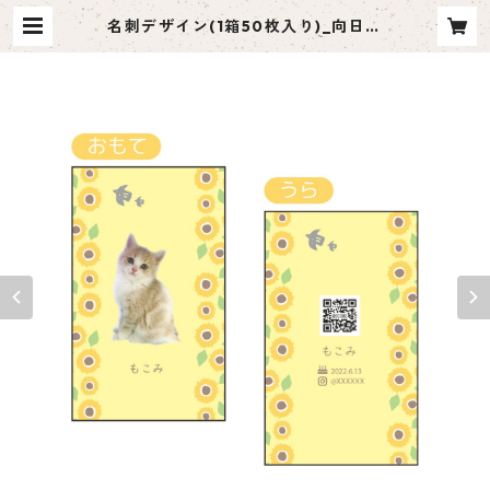
名刺デザイン(1箱50枚入り)_向日葵
_SF002 | ペット名刺 moco me
（モコミー）