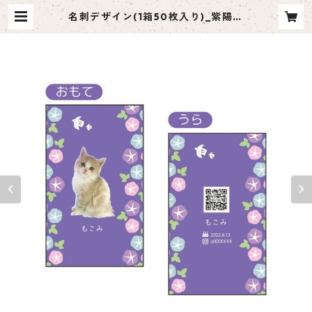
名刺デザイン(1箱50枚入り)_紫陽花
_HY001 | ペット名刺 moco me
（モコミー）