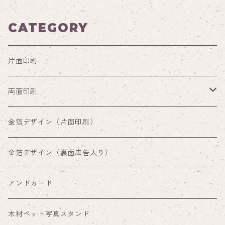
CATEGORY
片面印刷
両面印刷
両面印刷（裏面通常デザイン）
金箔デザイン（片面印刷）
両面印刷（裏面広告入り）
金箔デザイン（裏面広告入り）
アンドカード
木材ペット写真スタンド