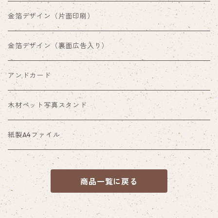
両面印刷（裏面通常デザイン）
金箔デザイン（片面印刷）
両面印刷（裏面広告入り）
金箔デザイン（裏面広告入り）
アンドカード
木材ペット写真スタンド
紙製A4ファイル
商品一覧に戻る