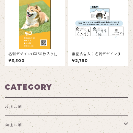
名刺デザイン(1箱50枚入り)_
裏面広告入り名刺デザイン(1箱
オレンジ縦_R001
50枚入り)_ネコ_C002ad
¥3,300
¥2,750
CATEGORY
片面印刷
両面印刷