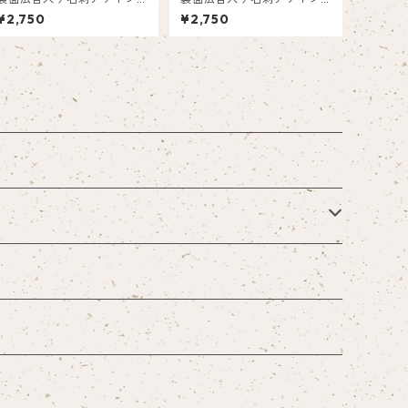
箱50枚入り)_雲_CU001ad
箱50枚入り)_オレンジ横_R
¥2,750
¥2,750
002ad