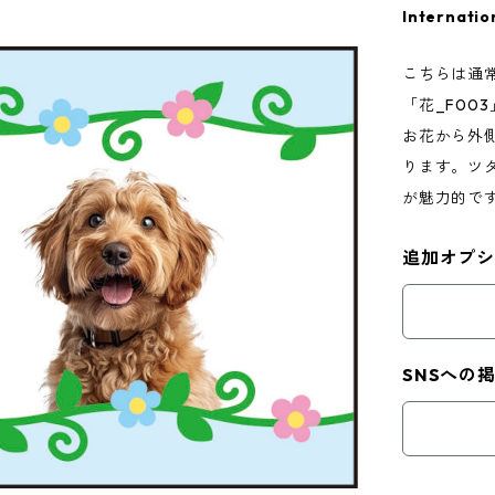
Internatio
こちらは通
「花_F00
お花から外
ります。ツ
が魅力的で
追加オプ
SNSへの