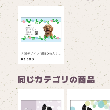
名刺デザイン(1箱50枚入り)_
花_F003
¥3,300
同じカテゴリの商品