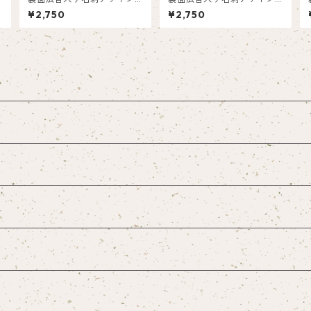
箱50枚入り)_雪縦_SN002a
箱50枚入り)_オレンジ縦_R
¥2,750
¥2,750
d
001ad