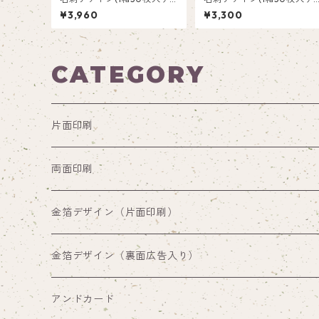
バスルーム_BLB002
肉球_PP002
¥3,960
¥3,300
CATEGORY
片面印刷
両面印刷
両面印刷（裏面通常デザイン）
金箔デザイン（片面印刷）
両面印刷（裏面広告入り）
金箔デザイン（裏面広告入り）
アンドカード