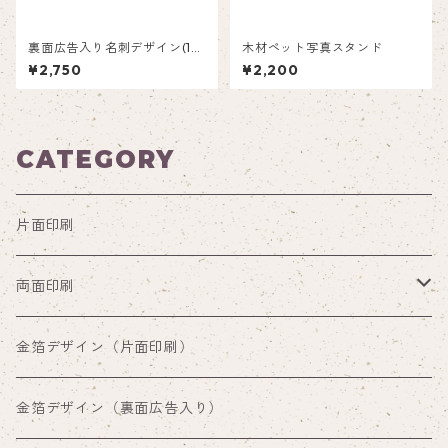
裏面広告入り名刺デザイン(1箱
木材ペット写真スタンド
50枚入り)_ピンク_P001ad
¥2,750
¥2,200
CATEGORY
片面印刷
両面印刷
両面印刷（裏面通常デザイン）
金箔デザイン（片面印刷）
両面印刷（裏面広告入り）
金箔デザイン（裏面広告入り）