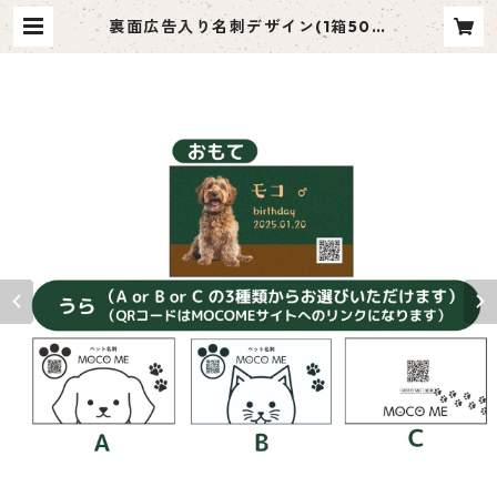
裏面広告入り名刺デザイン(1箱50枚
入り)_緑_GR001ad | ペット名刺
moco me（モコミー）