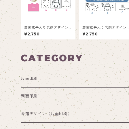
裏面広告入り名刺デザイン(1
裏面広告入り名刺デザイン(
箱50枚入り)_ピンク_P002
箱50枚入り)_三日月_CM0
¥2,750
¥2,750
1ad
CATEGORY
片面印刷
両面印刷
両面印刷（裏面通常デザイン）
金箔デザイン（片面印刷）