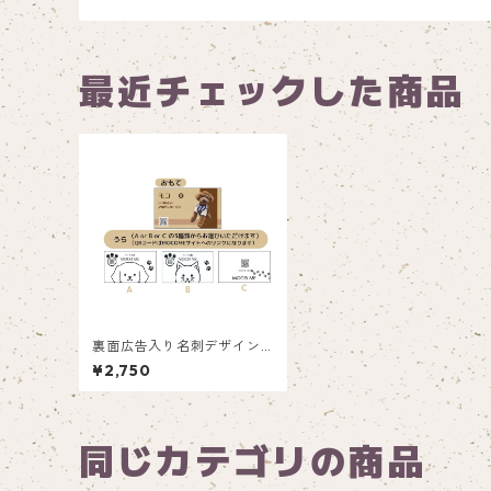
最近チェックした商品
裏面広告入り名刺デザイン(1
箱50枚入り)_ブラウン_BR0
¥2,750
01ad
同じカテゴリの商品