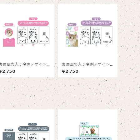
裏面広告入り名刺デザイン(1
裏面広告入り名刺デザイン(1
箱50枚入り)_ピンク_P002
箱50枚入り)_紫陽花_HY00
¥2,750
¥2,750
2