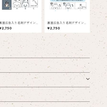
裏面広告入り名刺デザイン(1
裏面広告入り名刺デザイン(1
箱50枚入り)_四角_SQ001a
箱50枚入り)_花_F003ad
¥2,750
¥2,750
d