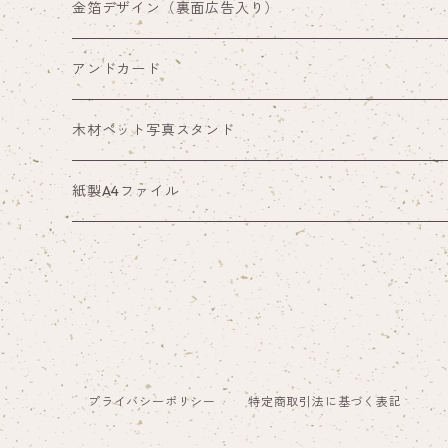
両面印刷（裏面広告入り）
金箔デザイン（裏面広告入り）
アンドカード
木材ペット写真スタンド
紙製A4ファイル
プライバシーポリシー
特定商取引法に基づく表記