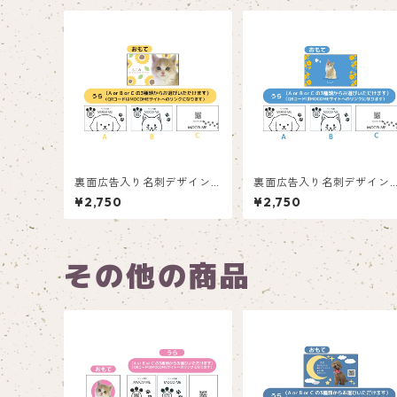
裏面広告入り名刺デザイン(1
裏面広告入り名刺デザイン(
箱50枚入り)_向日葵_SF00
箱50枚入り)_花_F004
¥2,750
¥2,750
3
その他の商品