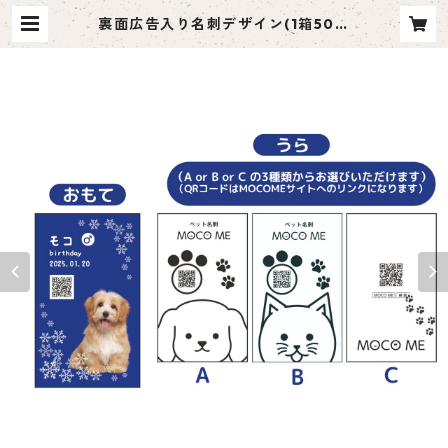
裏面広告入り名刺デザイン(1箱50枚
入り)_雪縦_SN002ad | ペット名
刺 moco me（モコミー）