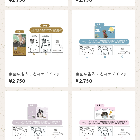
¥2,750
¥2,750
裏面広告入り名刺デザイン(1箱
裏面広告入り名刺デザイン(1箱
50枚入り)_マスタード_MT00
50枚入り)_満月_FM001ad
¥2,750
¥2,750
1ad