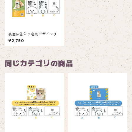
裏面広告入り名刺デザイン(1箱
50枚入り)_オレンジ縦_R001
¥2,750
ad
同じカテゴリの商品