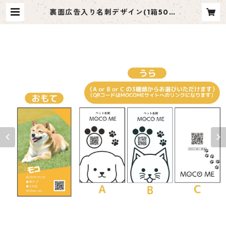
裏面広告入り名刺デザイン(1箱50枚
入り)_オレンジ縦_R001ad | ペット
名刺 moco me（モコミー）