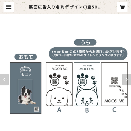
裏面広告入り名刺デザイン(1箱50枚
入り)_四角_SQ001ad | ペット名
刺 moco me（モコミー）